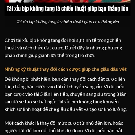
Tài xỉu bịp không tang là chiến thuật giúp bạn thắng lớn
Chơi tài xỉu bịp không tang đòi hỏi sự tinh tế trong chiến
thuật và cách thức đặt cược. Dưới đây là những phương
pháp chính giúp giành lợi thế trong trò chơi.
Những kỹ thuật thay đổi cách cược giúp che giấu dấu vết
Để không bị phát hiện, bạn cần thay đổi cách đặt cược liên
tục, chẳng hạn cược vào tài rồi chuyển sang xỉu. Ví dụ, nếu
bạn cược vào tài 5 lần liên tiếp, chuyển sang xỉu trong 3 lần
sau đó sẽ tạo sự bất ngờ. Tài xỉu bịp không tang khuyến
khích sự linh hoạt để che giấu dấu vết và tạo sự khó lường.
Một cách khác là thay đổi mức cược từ nhỏ đến lớn, hoặc
ngược lại, để làm đối thủ khó dự đoán. Ví dụ, nếu bạn bắt