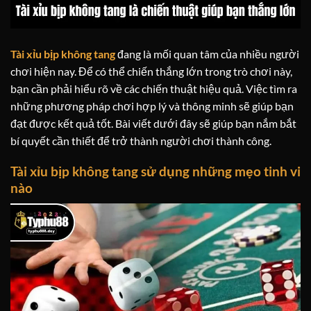
Tài xỉu bịp không tang
đang là mối quan tâm của nhiều người
chơi hiện nay. Để có thể chiến thắng lớn trong trò chơi này,
bạn cần phải hiểu rõ về các chiến thuật hiệu quả. Việc tìm ra
những phương pháp chơi hợp lý và thông minh sẽ giúp bạn
đạt được kết quả tốt. Bài viết dưới đây sẽ giúp bạn nắm bắt
bí quyết cần thiết để trở thành người chơi thành công.
Tài xỉu bịp không tang sử dụng những mẹo tinh vi
nào