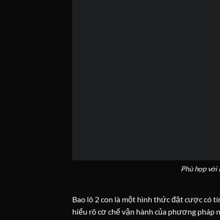
Phù hợp với 
Bao lô 2 con là một hình thức đặt cược có t
hiểu rõ cơ chế vận hành của phương pháp n