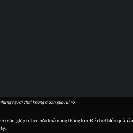
những người chơi không muốn gặp rủi ro
ính toán, giúp tối ưu hóa khả năng thắng lớn. Để chơi hiệu quả, cầ
ày.