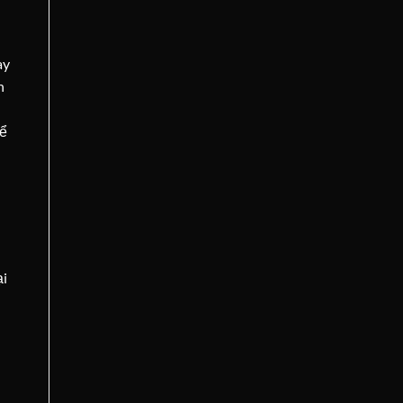
ay
n
hể
ại