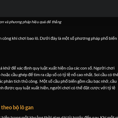
con và phương pháp hiệu quả để thắng
h công khi chơi bao lô. Dưới đây là một số phương pháp phổ biến
á khứ để xác định quy luật xuất hiện của các con số. Người chơi
hoặc cầu ghép để tìm ra cặp số có tỷ lệ nổ cao nhất. Soi cầu có th
 phân tích thủ công. Một số cầu phổ biến gồm cầu bạc nhớ, cầu
nh được quy luật xuất hiện, người chơi có thể đặt cược với tỷ lệ
theo bộ lô gan
 hiện trong một khoảng thời gian dài từ trước đến nay. Khi một s