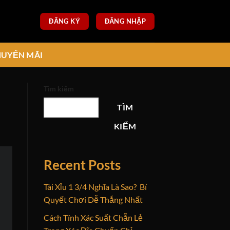
ĐĂNG KÝ
ĐĂNG NHẬP
UYẾN MÃI
Tìm kiếm
TÌM
KIẾM
Recent Posts
Tài Xỉu 1 3/4 Nghĩa Là Sao? Bí
Quyết Chơi Dễ Thắng Nhất
Cách Tính Xác Suất Chẵn Lẻ