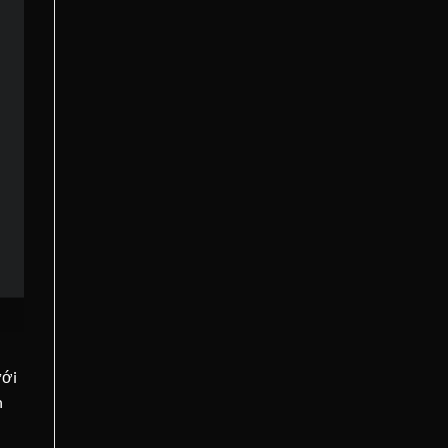
ưới
n