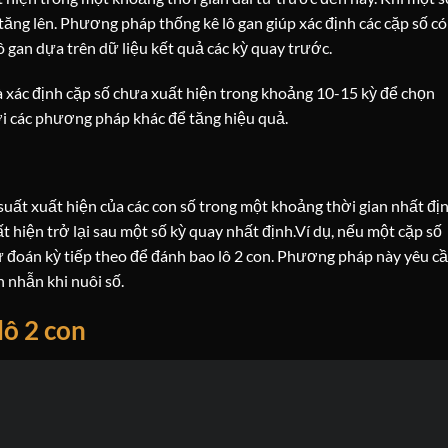
ẽ tăng lên. Phương pháp thống kê lô gan giúp xác định các cặp số có
ô gan dựa trên dữ liệu kết quả các kỳ quay trước.
 xác định cặp số chưa xuất hiện trong khoảng 10-15 kỳ để chọn
với các phương pháp khác để tăng hiệu quả.
uất xuất hiện của các con số trong một khoảng thời gian nhất địn
t hiện trở lại sau một số kỳ quay nhất định.Ví dụ, nếu một cặp số
dự đoán kỳ tiếp theo để đánh bao lô 2 con. Phương pháp này yêu c
n nhẫn khi nuôi số.
lô 2 con