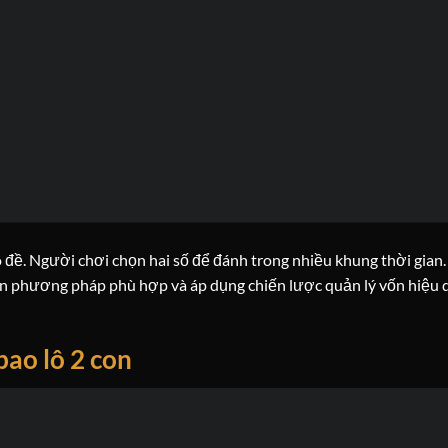
lô đề. Người chơi chọn hai số để đánh trong nhiều khung thời gian
chọn phương pháp phù hợp và áp dụng chiến lược quản lý vốn hiệu 
ao lô 2 con