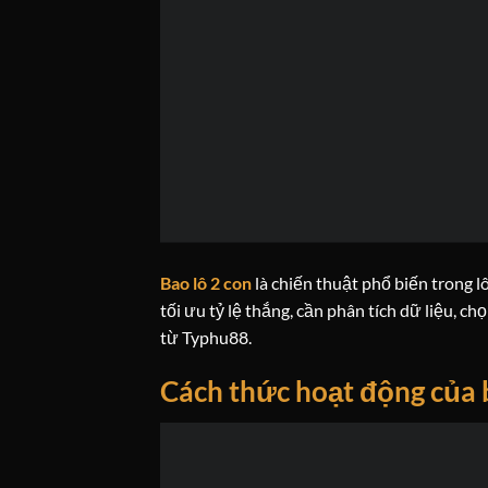
Bao lô 2 con
là chiến thuật phổ biến trong 
tối ưu tỷ lệ thắng, cần phân tích dữ liệu, 
từ Typhu88.
Cách thức hoạt động của b