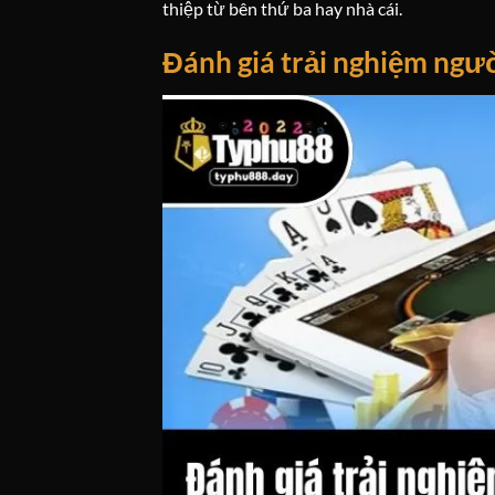
thiệp từ bên thứ ba hay nhà cái.
Đánh giá trải nghiệm ngườ