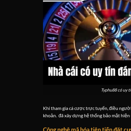
Typhu88 có uy t
Khi tham gia cá cược trực tuyến, điều người
khoản. đã xây dựng hệ thống bảo mật hiện đ
Công nghệ mã hóa tiên tiến đặt c