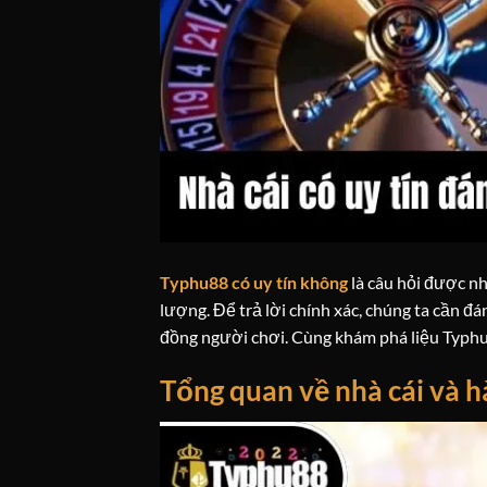
Typhu88 có uy tín không
là câu hỏi được nh
lượng. Để trả lời chính xác, chúng ta cần đá
đồng người chơi. Cùng khám phá liệu Typhu
Tổng quan về nhà cái và h