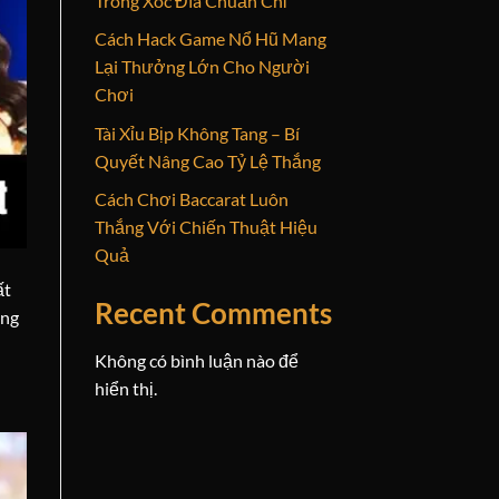
Trong Xóc Đĩa Chuẩn Chỉ
Cách Hack Game Nổ Hũ Mang
Lại Thưởng Lớn Cho Người
Chơi
Tài Xỉu Bịp Không Tang – Bí
Quyết Nâng Cao Tỷ Lệ Thắng
Cách Chơi Baccarat Luôn
Thắng Với Chiến Thuật Hiệu
Quả
ất
Recent Comments
ộng
Không có bình luận nào để
hiển thị.