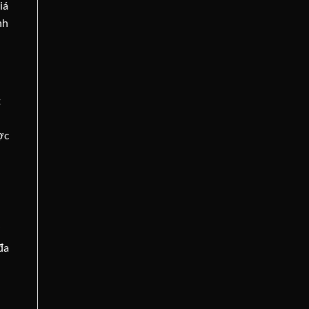
iá
nh
t
ợc
i
đa