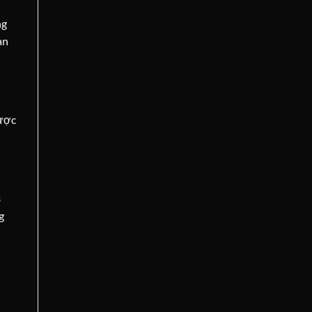
ng
àn
được
8
g