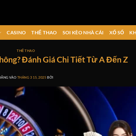
CASINO
THỂ THAO
SOI KÈO NHÀ CÁI
XỔ SỐ
KH
THỂ THAO
hông? Đánh Giá Chi Tiết Từ A Đến Z
ĐĂNG VÀO
THÁNG 3 15, 2025
BỞI