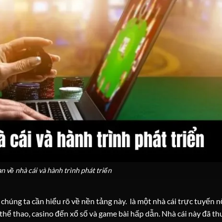
n về nhà cái và hành trình phát triển
chúng ta cần hiểu rõ về nền tảng này. là một nhà cái trực tuyến n
hể thao, casino đến xổ số và game bài hấp dẫn. Nhà cái này đã th