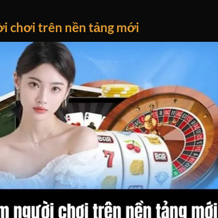
i chơi trên nền tảng mới