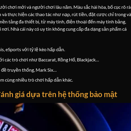
gười chơi mới và người chơi lâu năm. Màu sắc hài hòa, bố cục rõ r
 và thực hiện các thao tác như nạp, rút tiền, đặt cược chỉ trong và
nền tảng đa thiết bị, từ máy tính, điện thoại đến máy tính bảng,
 nơi. Nhà cái này có uy tín không cung cấp đa dạng sản phẩm cá
s, eSports với tỷ lệ kèo hấp dẫn.
i các trò chơi như Baccarat, Rồng Hổ, Blackjack…
ô đề truyền thống, Mark Six…
ỏm cùng nhiều trò chơi hấp dẫn khác.
đánh giá dựa trên hệ thống bảo mật